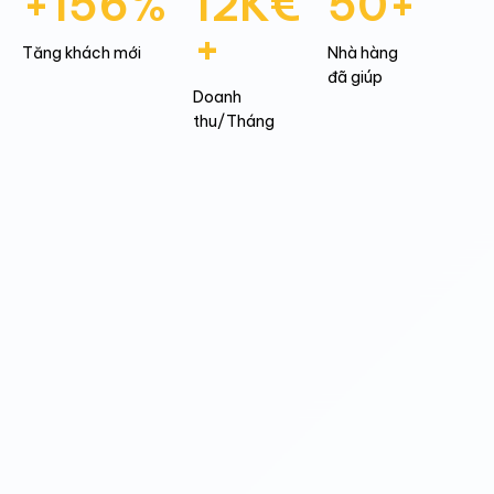
+156%
12K€
50+
+
Tăng khách mới
Nhà hàng
đã giúp
Doanh
thu/Tháng